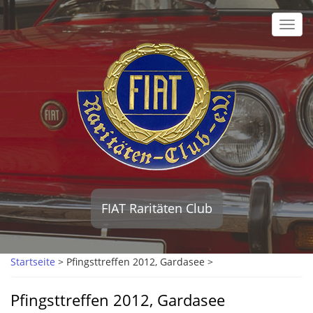
Direkt
zum
Toggl
Inhalt
navig
FIAT Raritäten Club
Startseite
>
Pfingsttreffen 2012, Gardasee >
Pfingsttreffen 2012, Gardasee